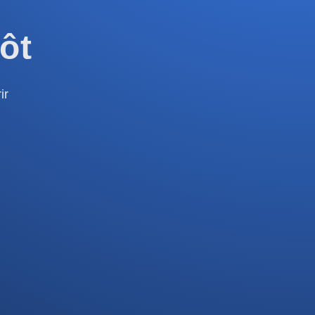
ôt
ir