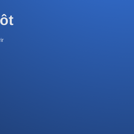
ôt
ir