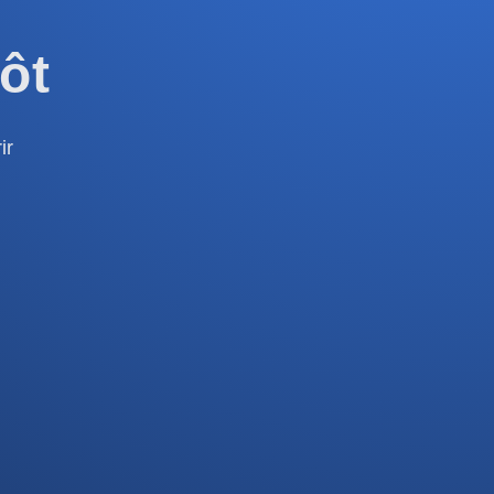
ôt
ir