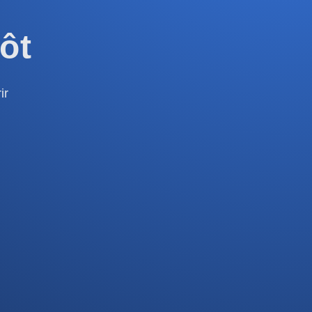
ôt
ir