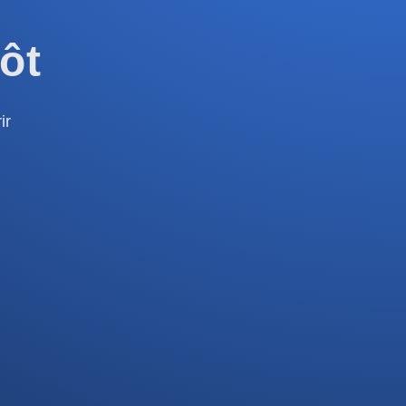
ôt
ir