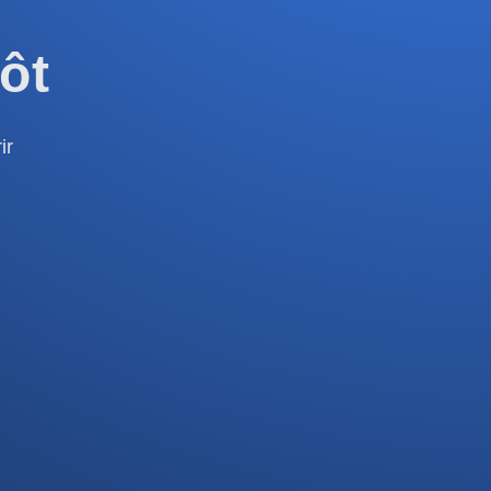
ôt
ir