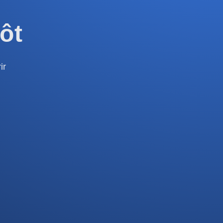
ôt
ir