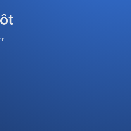
ôt
ir