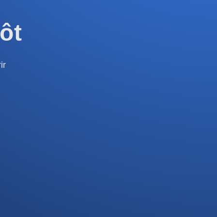
ôt
ir