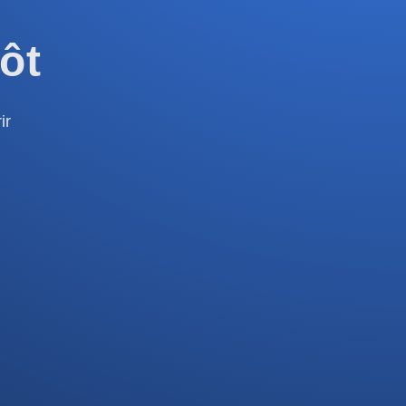
ôt
ir