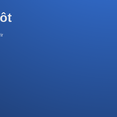
ôt
ir