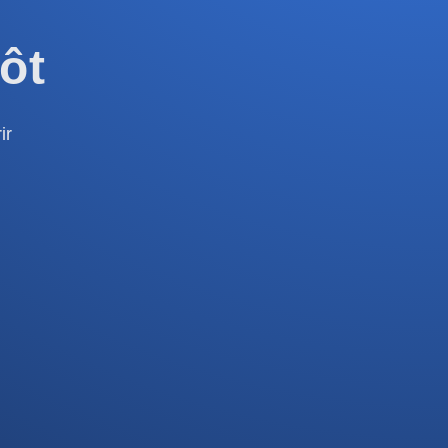
ôt
ir