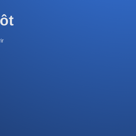
ôt
ir