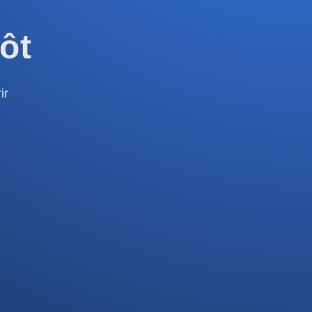
ôt
ir