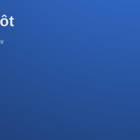
ôt
ir