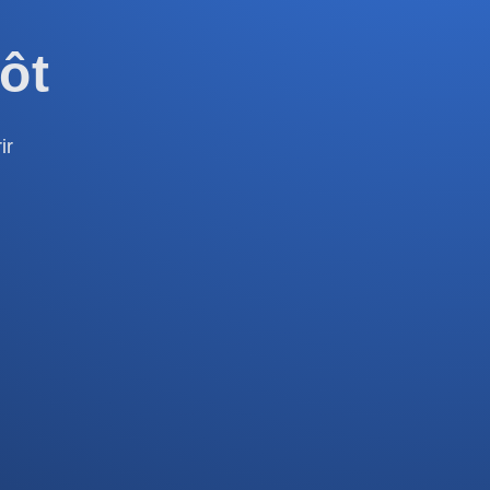
ôt
ir