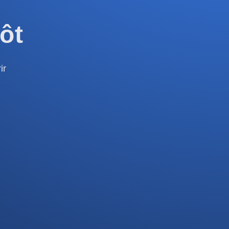
ôt
ir