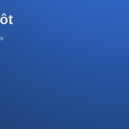
ôt
ir