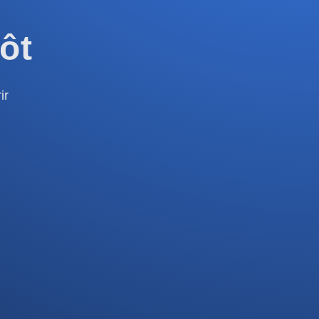
ôt
ir