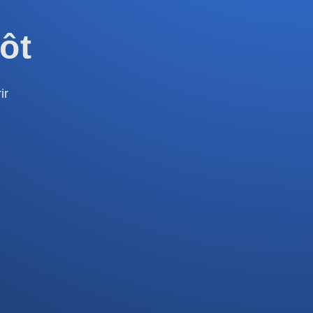
ôt
ir